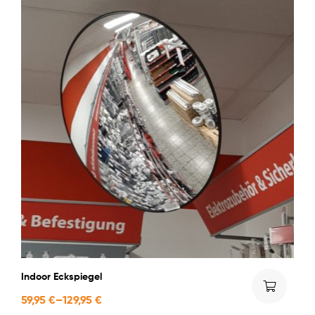
Indoor Eckspiegel
59,95
€
–
129,95
€