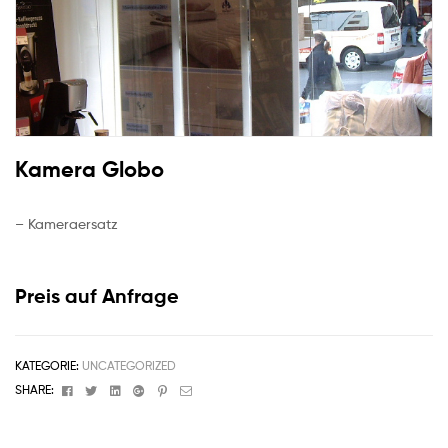
Kamera Globo
– Kameraersatz
Preis auf Anfrage
KATEGORIE:
UNCATEGORIZED
Facebook
Twitter
Linkedin
Google+
Pinterest
Email
SHARE: