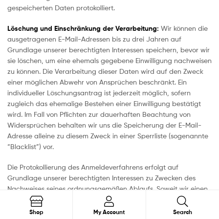
gespeicherten Daten protokolliert.
Löschung und Einschränkung der Verarbeitung:
Wir können die
ausgetragenen E-Mail-Adressen bis zu drei Jahren auf
Grundlage unserer berechtigten Interessen speichern, bevor wir
sie löschen, um eine ehemals gegebene Einwilligung nachweisen
zu können. Die Verarbeitung dieser Daten wird auf den Zweck
einer möglichen Abwehr von Ansprüchen beschränkt. Ein
individueller Löschungsantrag ist jederzeit möglich, sofern
zugleich das ehemalige Bestehen einer Einwilligung bestätigt
wird. Im Fall von Pflichten zur dauerhaften Beachtung von
Widersprüchen behalten wir uns die Speicherung der E-Mail-
Adresse alleine zu diesem Zweck in einer Sperrliste (sogenannte
“Blacklist”) vor.
Die Protokollierung des Anmeldeverfahrens erfolgt auf
Grundlage unserer berechtigten Interessen zu Zwecken des
Nachweises seines ordnungsgemäßen Ablaufs. Soweit wir einen
Dienstleister mit dem Versand von E-Mails beauftragen, erfolgt
dies auf Grundlage unserer berechtigten Interessen an einem
Search
Shop
My Account
Search