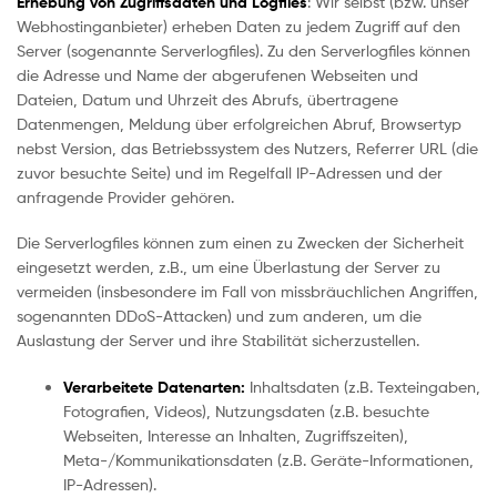
Erhebung von Zugriffsdaten und Logfiles
: Wir selbst (bzw. unser
Webhostinganbieter) erheben Daten zu jedem Zugriff auf den
Server (sogenannte Serverlogfiles). Zu den Serverlogfiles können
die Adresse und Name der abgerufenen Webseiten und
Dateien, Datum und Uhrzeit des Abrufs, übertragene
Datenmengen, Meldung über erfolgreichen Abruf, Browsertyp
nebst Version, das Betriebssystem des Nutzers, Referrer URL (die
zuvor besuchte Seite) und im Regelfall IP-Adressen und der
anfragende Provider gehören.
Die Serverlogfiles können zum einen zu Zwecken der Sicherheit
eingesetzt werden, z.B., um eine Überlastung der Server zu
vermeiden (insbesondere im Fall von missbräuchlichen Angriffen,
sogenannten DDoS-Attacken) und zum anderen, um die
Auslastung der Server und ihre Stabilität sicherzustellen.
Verarbeitete Datenarten:
Inhaltsdaten (z.B. Texteingaben,
Fotografien, Videos), Nutzungsdaten (z.B. besuchte
Webseiten, Interesse an Inhalten, Zugriffszeiten),
Meta-/Kommunikationsdaten (z.B. Geräte-Informationen,
IP-Adressen).