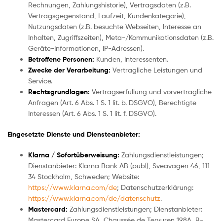
Rechnungen, Zahlungshistorie), Vertragsdaten (z.B.
Vertragsgegenstand, Laufzeit, Kundenkategorie),
Nutzungsdaten (z.B. besuchte Webseiten, Interesse an
Inhalten, Zugriffszeiten), Meta-/Kommunikationsdaten (z.B.
Geräte-Informationen, IP-Adressen).
Betroffene Personen:
Kunden, Interessenten.
Zwecke der Verarbeitung:
Vertragliche Leistungen und
Service.
Rechtsgrundlagen:
Vertragserfüllung und vorvertragliche
Anfragen (Art. 6 Abs. 1 S. 1 lit. b. DSGVO), Berechtigte
Interessen (Art. 6 Abs. 1 S. 1 lit. f. DSGVO).
Eingesetzte Dienste und Diensteanbieter:
Klarna / Sofortüberweisung:
Zahlungsdienstleistungen;
Dienstanbieter: Klarna Bank AB (publ), Sveavägen 46, 111
34 Stockholm, Schweden; Website:
https://www.klarna.com/de
; Datenschutzerklärung:
https://www.klarna.com/de/datenschutz
.
Mastercard:
Zahlungsdienstleistungen; Dienstanbieter:
Mastercard Europe SA, Chaussée de Tervuren 198A, B-