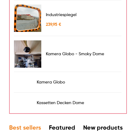
Industriespiegel
239,95
€
Kamera Globo - Smoky Dome
Kamera Globo
Kassetten Decken Dome
Best sellers
Featured
New products