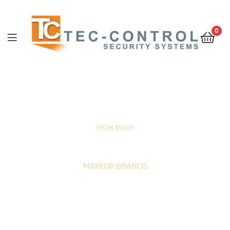
0
FROM $59.00
HIGH END
MAKEUP BRANDS