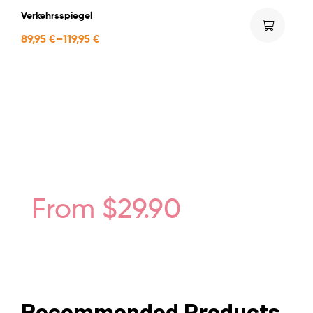
Verkehrsspiegel
89,95
€
–
119,95
€
Blender Cosmetic Foundation
MAKEUP & COSMETIC
COLLECTIONS
From $29.90
Recommended Products