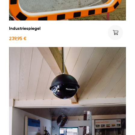
Industriespiegel
239,95
€