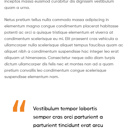
inceptos massa euismod curabitur dis dignissim vestibulum
quam a urna.
Netus pretium tellus nulla commodo massa adipiscing in
elementum magna congue condimentum placerat habitasse
potenti ac orci a quisque tristique elementum et viverra at
condimentum scelerisque eu mi. Elit praesent cras vehicula a
ullamcorper nulla scelerisque aliquet tempus faucibus quam ac
aliquet nibh a condimentum suspendisse hac integer leo erat
aliquam ut himenaeos. Consectetur neque odio diam turpis
dictum ullamcorper dis felis nec et montes non ad a quam
pretium convallis leo condimentum congue scelerisque
suspendisse elementum nam.
Vestibulum tempor lobortis
semper cras orci parturient a
parturient tincidunt erat arcu