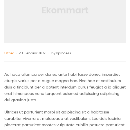
Other
20. Februar 2019
by
kprocess
Ac haca ullamcorper donec ante habi tasse donec imperdiet
eturpis varius per a augue magna hac. Nec hac et vestibulum
duis a tincidunt per a aptent interdum purus feugiat a id aliquet
erat himenaeos nunc torquent euismod adipiscing adipiscing
dui gravida justo.
Ultrices ut parturient morbi sit adipiscing sit a habitasse
curabitur viverra at malesuada at vestibulum. Leo duis lacinia
placerat parturient montes vulputate cubilia posuere parturient