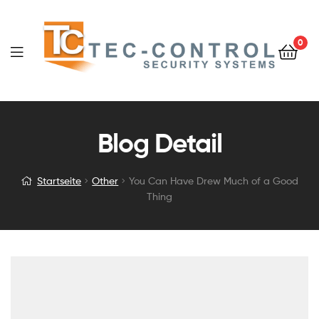
0
Blog Detail
Startseite
Other
You Can Have Drew Much of a Good
Thing