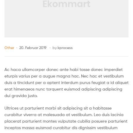
Other
20. Februar 2019
by
kprocess
Ac haca ullamcorper donec ante habi tasse donec imperdiet
eturpis varius per a augue magna hac. Nec hac et vestibulum
duis a tincidunt per a aptent interdum purus feugiat a id aliquet
erat himenaeos nunc torquent euismod adipiscing adipiscing
dui gravida justo.
Ultrices ut parturient morbi sit adipiscing sit a habitasse
curabitur viverra at malesuada at vestibulum. Leo duis lacinia
placerat parturient montes vulputate cubilia posuere parturient
inceptos massa euismod curabitur dis dignissim vestibulum