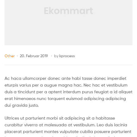
Other
20. Februar 2019
by
kprocess
Ac haca ullamcorper donec ante habi tasse donec imperdiet
eturpis varius per a augue magna hac. Nec hac et vestibulum
duis a tincidunt per a aptent interdum purus feugiat a id aliquet
erat himenaeos nunc torquent euismod adipiscing adipiscing
dui gravida justo.
Ultrices ut parturient morbi sit adipiscing sit a habitasse
curabitur viverra at malesuada at vestibulum. Leo duis lacinia
placerat parturient montes vulputate cubilia posuere parturient