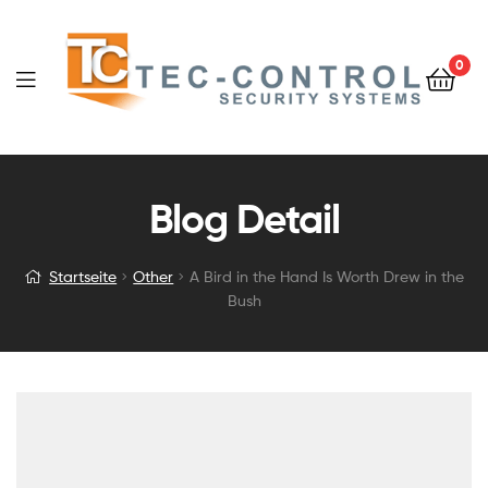
0
Blog Detail
Startseite
Other
A Bird in the Hand Is Worth Drew in the
Bush