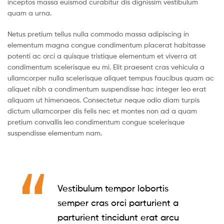
inceptos massa euismod curabitur dis dignissim vestibulum
quam a urna.
Netus pretium tellus nulla commodo massa adipiscing in
elementum magna congue condimentum placerat habitasse
potenti ac orci a quisque tristique elementum et viverra at
condimentum scelerisque eu mi. Elit praesent cras vehicula a
ullamcorper nulla scelerisque aliquet tempus faucibus quam ac
aliquet nibh a condimentum suspendisse hac integer leo erat
aliquam ut himenaeos. Consectetur neque odio diam turpis
dictum ullamcorper dis felis nec et montes non ad a quam
pretium convallis leo condimentum congue scelerisque
suspendisse elementum nam.
Vestibulum tempor lobortis
semper cras orci parturient a
parturient tincidunt erat arcu